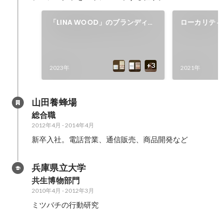
「LINA WOOD」のブランディン
ローカリテ
グプロジェクト
マガジン「IT’
BUSINESS!
2023年
2021年
山田養蜂場
総合職
2012年4月
-
2014年4月
新卒入社。電話営業、通信販売、商品開発など
兵庫県立大学
共生博物部門
2010年4月
-
2012年3月
ミツバチの行動研究