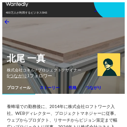
アプリを使う
400万人が利用するビジネスSNS
北尾 一真
株式会社コネル / プロジェクトデザイナー
6
1
つながり
フォロワー
プロフィール
ストーリー
性格
つながり
養蜂場での勤務後に、2014年に株式会社ロフトワーク入
社。WEBディレクター、プロジェクトマネジャーに従事。
ウェブからプロダクト、リサーチからビジョン策定まで幅
広いプロジェクトに従事。2024年より株式会社コネル入