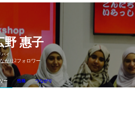
広野 惠子
ドバイ
2
ながり
フォロワー
リー
性格
つながり