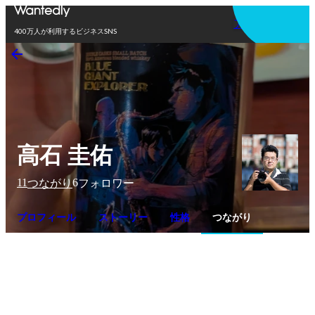
アプリを使う
400万人が利用するビジネスSNS
高石 圭佑
11
6
つながり
フォロワー
プロフィール
ストーリー
性格
つながり