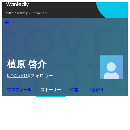
アプリを使う
400万人が利用するビジネスSNS
植原 啓介
0
0
つながり
フォロワー
プロフィール
ストーリー
性格
つながり