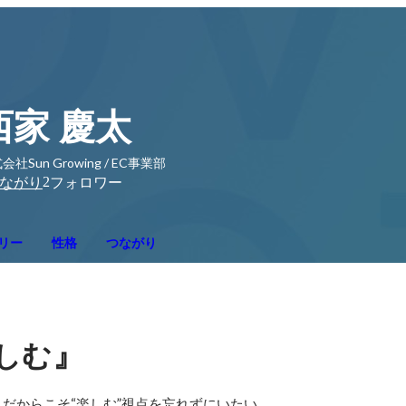
西家 慶太
会社Sun Growing / EC事業部
2
ながり
フォロワー
リー
性格
つながり
』
しむ
だからこそ“楽しむ”視点を忘れずにいたい。
