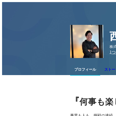
株式
1
つ
プロフィール
ストー
『
何事も楽
事業も人も、挑戦の連続。