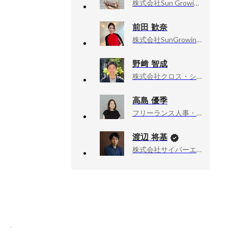
株式会社Sun Growing, 執行役員
前田 歓奈
株式会社SunGrowing, HR事業部・広報
野﨑 智成
株式会社クロス・シップ, 代表取締役
高島 優季
フリーランス人事・PR、インタビューライター、（社）WAOJE TOKYO事務局, メンバー
渡辺 将基
株式会社サイバーエージェント, 新R25編集長