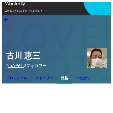
アプリを使う
400万人が利用するビジネスSNS
古川 恵三
7
2
つながり
フォロワー
プロフィール
ストーリー
性格
つながり