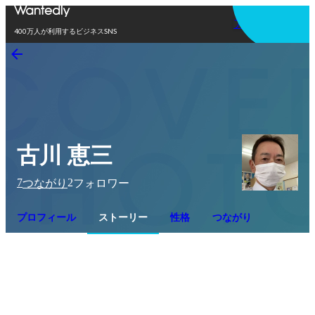
アプリを使う
400万人が利用するビジネスSNS
古川 恵三
7
2
つながり
フォロワー
プロフィール
ストーリー
性格
つながり