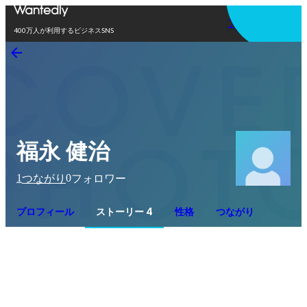
アプリを使う
400万人が利用するビジネスSNS
福永 健治
1
0
つながり
フォロワー
プロフィール
ストーリー 4
性格
つながり