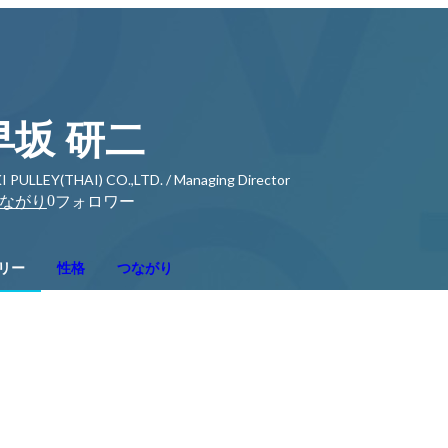
早坂 研二
I PULLEY(THAI) CO.,LTD. / Managing Director
0
ながり
フォロワー
リー
性格
つながり