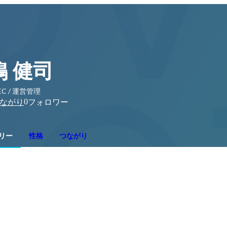
鴫 健司
EC / 運営管理
0
ながり
フォロワー
リー
性格
つながり