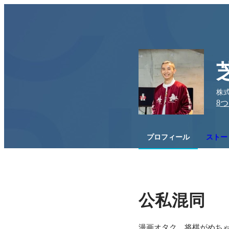
株式
8
つ
プロフィール
ストー
公私混同
漫画オタク。将棋がめち