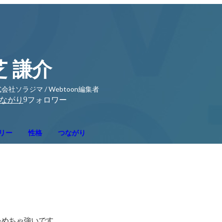
芝 謙介
会社ソラジマ / Webtoon編集者
9
ながり
フォロワー
リー
性格
つながり
ゃめちゃ強いです。