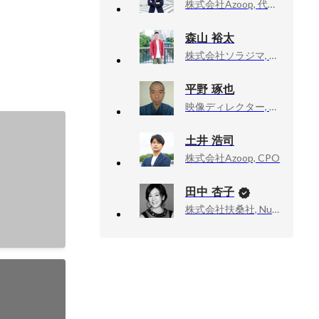
株式会社Azoop, 代表取締役社長
森山 裕太
株式会社ソラジマ, 編集者採用部
平野 琢也
映像ディレクター, 情報バラエティ
土井 浩司
株式会社Azoop, CPO
田中 杏子
株式会社扶桑社, Numéro TOKYO編集長