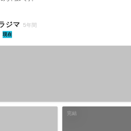
ラジマ
5年間
現在
完結