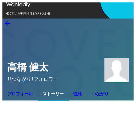
アプリを使う
400万人が利用するビジネスSNS
高橋 健太
11
1
つながり
フォロワー
プロフィール
ストーリー
性格
つながり