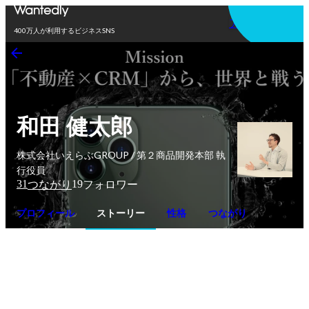
アプリを使う
400万人が利用するビジネスSNS
和田 健太郎
株式会社いえらぶGROUP / 第２商品開発本部 執
行役員
31
19
つながり
フォロワー
プロフィール
ストーリー
性格
つながり