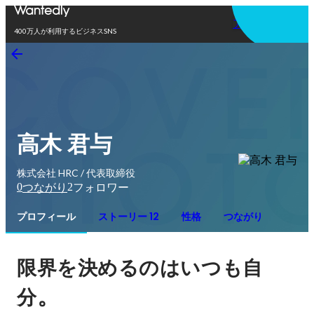
アプリを使う
400万人が利用するビジネスSNS
高木 君与
株式会社 HRC / 代表取締役
0
2
つながり
フォロワー
プロフィール
ストーリー 12
性格
つながり
限界を決めるのはいつも自
。
分