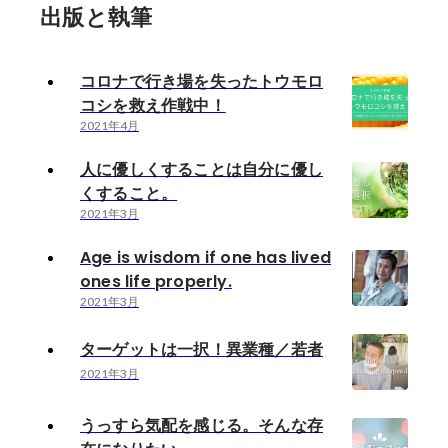
出版と執筆
コロナで行き場を失ったトウモロ
コシを救え作戦中！
2021年4月
人に優しくすることは自分に優し
くすること。
2021年3月
Age is wisdom if one has lived
ones life properly.
2021年3月
ターゲットは一択！異業種／若者
2021年3月
うっすら気配を感じる。そんな存