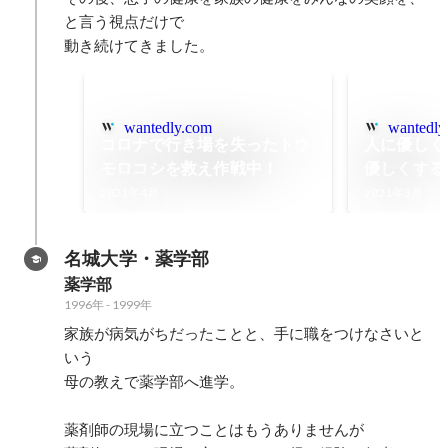
と言う視点だけで

動き続けてきました。
wantedly.com
wantedly
コロナで行き場を失ったトウ
人に優しく
モロコシを救え作戦中！
優しくする
2021年4月
2021年3月
名城大学・薬学部
薬学部
1996年
-
1999年
家族が病気がちだったことと、手に職をつけなさいと
いう

母の教えで薬学部へ進学。

薬剤師の現場に立つことはもうありませんが
