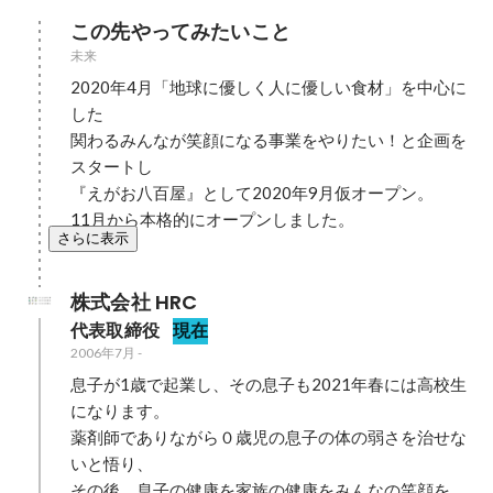
この先やってみたいこと
未来
2020年4月「地球に優しく人に優しい食材」を中心に
した

関わるみんなが笑顔になる事業をやりたい！と企画を
スタートし

『えがお八百屋』として2020年9月仮オープン。

11月から本格的にオープンしました。
さらに表示
株式会社 HRC
代表取締役
現在
2006年7月
-
息子が1歳で起業し、その息子も2021年春には高校生
になります。

薬剤師でありながら０歳児の息子の体の弱さを治せな
いと悟り、

その後、息子の健康を家族の健康をみんなの笑顔を、