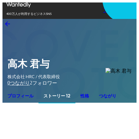
アプリを使う
400万人が利用するビジネスSNS
高木 君与
株式会社 HRC / 代表取締役
0
2
つながり
フォロワー
プロフィール
ストーリー 12
性格
つながり