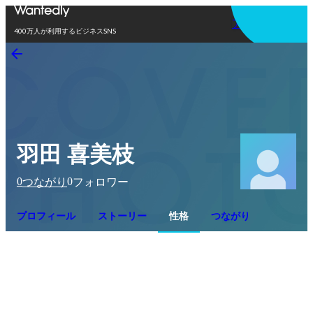
アプリを使う
400万人が利用するビジネスSNS
羽田 喜美枝
0
0
つながり
フォロワー
プロフィール
ストーリー
性格
つながり