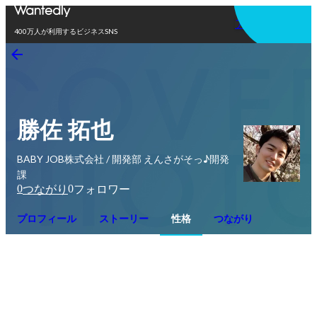
アプリを使う
400万人が利用するビジネスSNS
勝佐 拓也
BABY JOB株式会社 / 開発部 えんさがそっ♪開発
課
0
0
つながり
フォロワー
プロフィール
ストーリー
性格
つながり