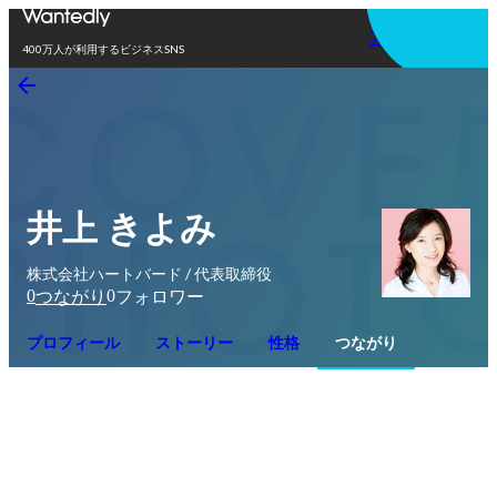
アプリを使う
400万人が利用するビジネスSNS
井上 きよみ
株式会社ハートバード / 代表取締役
0
0
つながり
フォロワー
プロフィール
ストーリー
性格
つながり