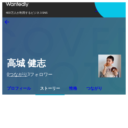
アプリを使う
400万人が利用するビジネスSNS
高城 健志
0
3
つながり
フォロワー
プロフィール
ストーリー
性格
つながり