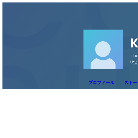
K
The
0
つ
プロフィール
ストー