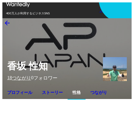
アプリを使う
400万人が利用するビジネスSNS
香坂 性知
18
0
つながり
フォロワー
プロフィール
ストーリー
性格
つながり