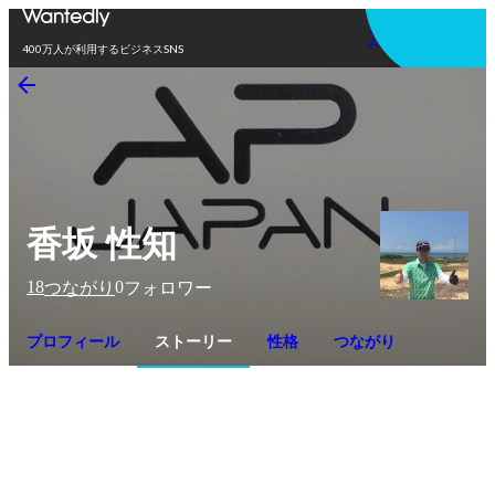
アプリを使う
400万人が利用するビジネスSNS
香坂 性知
18
0
つながり
フォロワー
プロフィール
ストーリー
性格
つながり