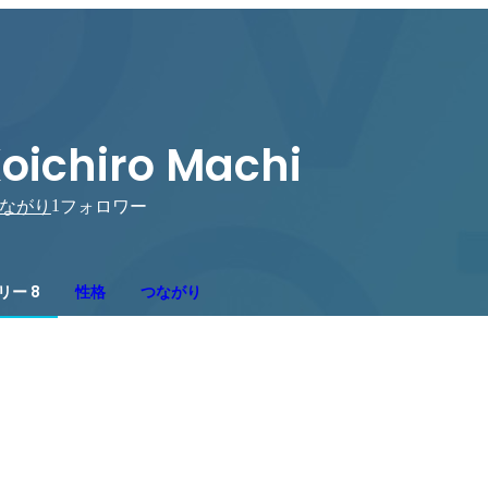
oichiro Machi
1
ながり
フォロワー
リー 8
性格
つながり