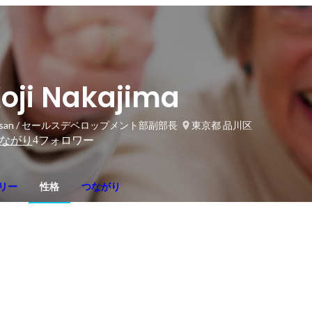
oji Nakajima
nsan / セールスデベロップメント部副部長
東京都 品川区
4
ながり
フォロワー
リー
性格
つながり