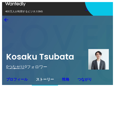
アプリを使う
400万人が利用するビジネスSNS
Kosaku Tsubata
0
0
つながり
フォロワー
プロフィール
ストーリー
性格
つながり