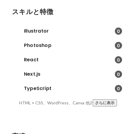
スキルと特徴
Illustrator
0
Photoshop
0
React
0
Next.js
0
TypeScript
0
HTML + CSS、WordPress、Canva
他2件
さらに表示