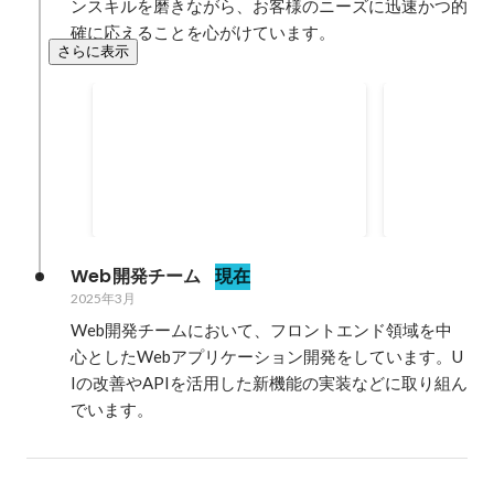
ンスキルを磨きながら、お客様のニーズに迅速かつ的
確に応えることを心がけています。
さらに表示
会社紹介動
Jambo Value Award 【Super
た！
Fast賞】
2024年5月
2025年1月
Web開発チーム
現在
2025年3月
Web開発チームにおいて、フロントエンド領域を中
心としたWebアプリケーション開発をしています。U
Iの改善やAPIを活用した新機能の実装などに取り組ん
でいます。