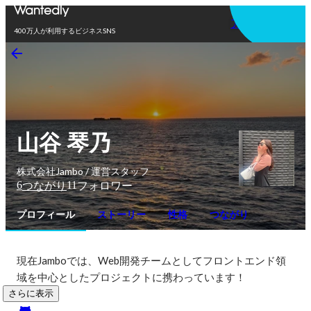
アプリを使う
400万人が利用するビジネスSNS
山谷 琴乃
株式会社Jambo / 運営スタッフ
6
11
つながり
フォロワー
プロフィール
ストーリー
性格
つながり
現在Jamboでは、Web開発チームとしてフロントエンド領
域を中心としたプロジェクトに携わっています！
さらに表示