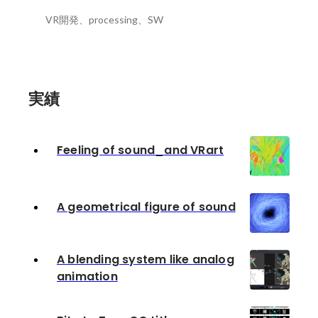
VR開発、processing、SW
実績
Feeling of sound_and VRart
A geometrical figure of sound
A blending system like analog
animation