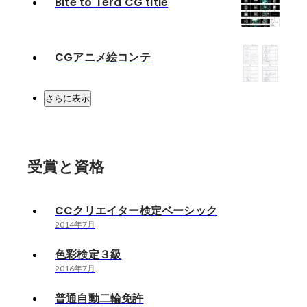
Bite to Tera CG title
CGアニメ絵コンテ
さらに表示
受賞と資格
CCクリエイター検定ベーシック
2014年7月
色彩検定３級
2016年7月
普通自動二輪免許