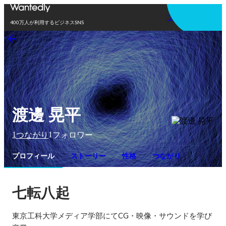
アプリを使う
400万人が利用するビジネスSNS
渡邊 晃平
1
1
つながり
フォロワー
プロフィール
ストーリー
性格
つながり
七転八起
東京工科大学メディア学部にてCG・映像・サウンドを学び