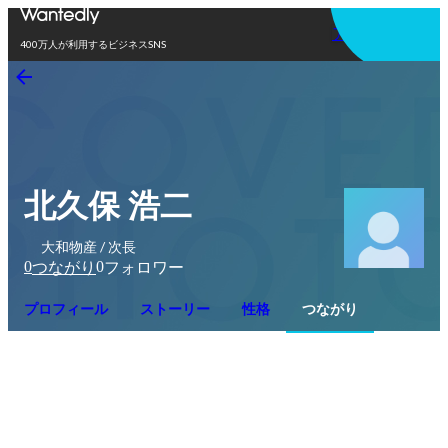
アプリを使う
400万人が利用するビジネスSNS
北久保 浩二
大和物産 / 次長
0
0
つながり
フォロワー
プロフィール
ストーリー
性格
つながり