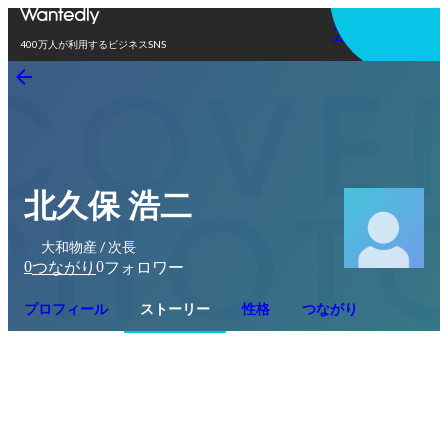
アプリを使う
400万人が利用するビジネスSNS
北久保 浩二
大和物産 / 次長
0
0
つながり
フォロワー
プロフィール
ストーリー
性格
つながり