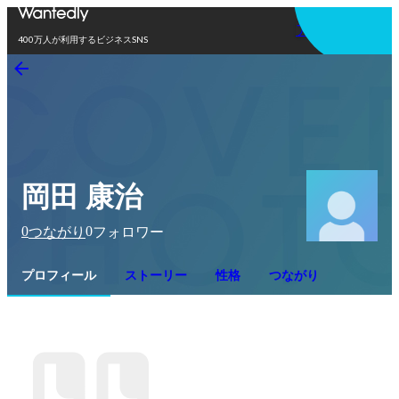
アプリを使う
400万人が利用するビジネスSNS
岡田 康治
0
0
つながり
フォロワー
プロフィール
ストーリー
性格
つながり