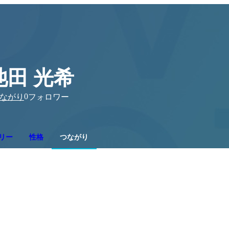
池田 光希
0
ながり
フォロワー
リー
性格
つながり