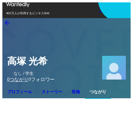
アプリを使う
400万人が利用するビジネスSNS
高塚 光希
なし / 学生
0
0
つながり
フォロワー
プロフィール
ストーリー
性格
つながり