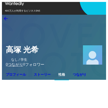
アプリを使う
400万人が利用するビジネスSNS
高塚 光希
なし / 学生
0
0
つながり
フォロワー
プロフィール
ストーリー
性格
つながり