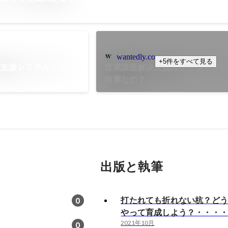
wantedly.com
+5件をすべて見る
業支援システムって
営業課題解決支援業？ソフトブ
何屋なの？
出版と執筆
打たれても折れない杭？ど
0
やって育成しよう？・・・
2021年10月
0