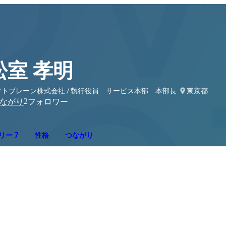
松室 孝明
フトブレーン株式会社 / 執行役員 サービス本部 本部長
東京都
2
ながり
フォロワー
リー 7
性格
つながり