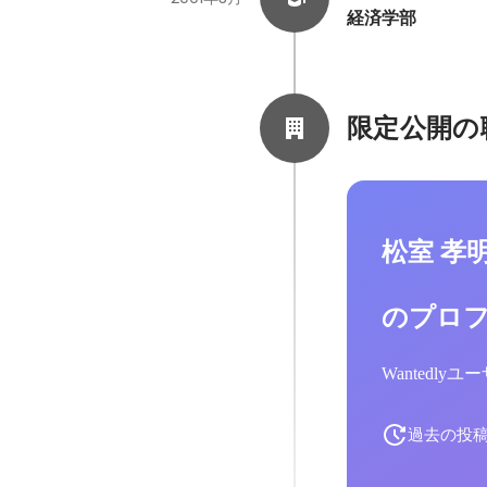
経済学部
限定公開の
松室 孝
のプロ
Wantedl
過去の投