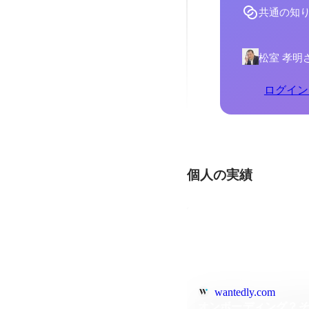
共通の知
松室 孝明
ログイン
個人の実績
wantedly.com
オンボーディング？