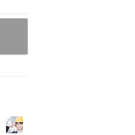
レーンって
う
・