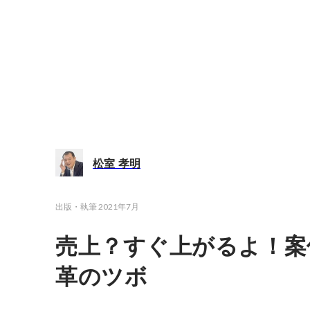
松室 孝明
出版・執筆
2021年7月
売上？すぐ上がるよ！案
革のツボ