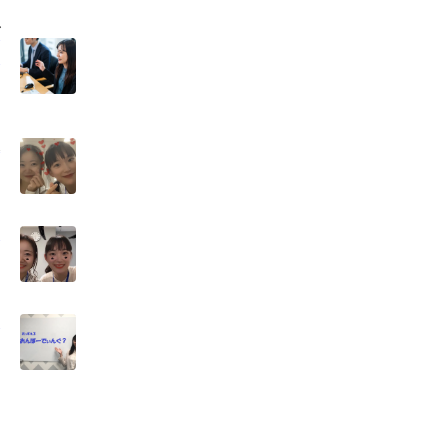
ダ
間
追
シ
て