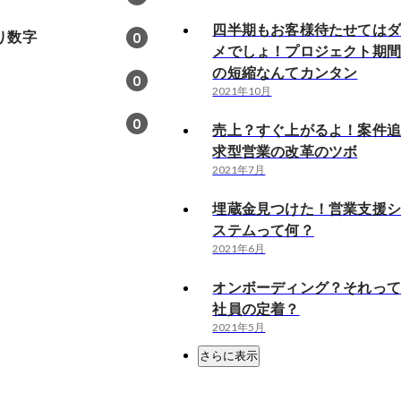
四半期もお客様待たせては
り数字
0
メでしょ！プロジェクト期
の短縮なんてカンタン
0
2021年10月
0
売上？すぐ上がるよ！案件
求型営業の改革のツボ
2021年7月
埋蔵金見つけた！営業支援
ステムって何？
2021年6月
オンボーディング？それっ
社員の定着？
2021年5月
さらに表示