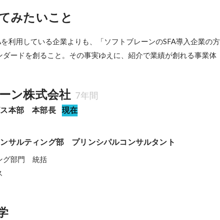
てみたいこと
Aを利用している企業よりも、「ソフトブレーンのSFA導入企業の
ンダードを創ること。その事実ゆえに、紹介で業績が創れる事業体
ーン株式会社
7年間
ビス本部　本部長
現在
コンサルティング部　プリンシパルコンサルタント
グ部門　統括

ス
学