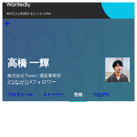
アプリを使う
400万人が利用するビジネスSNS
高橋 一輝
株式会社Tisms / 通販事業部
3
4
つながり
フォロワー
プロフィール
ストーリー
性格
つながり