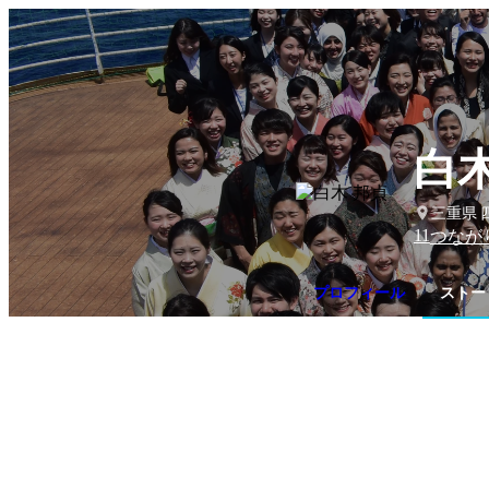
白木
三重県 
11
つなが
プロフィール
ストー