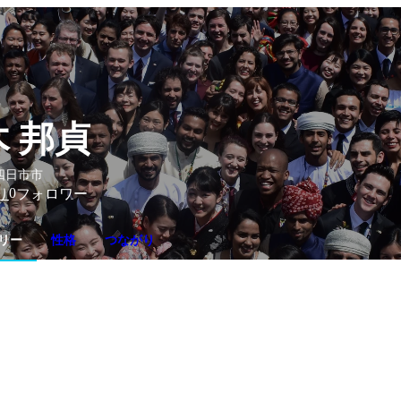
 邦貞
四日市市
0
り
フォロワー
リー
性格
つながり