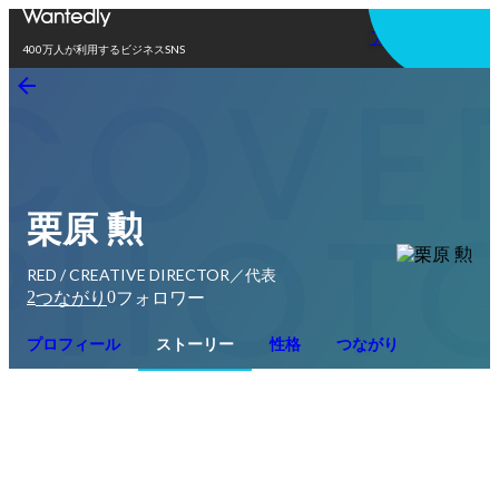
アプリを使う
400万人が利用するビジネスSNS
栗原 勲
RED / CREATIVE DIRECTOR／代表
2
0
つながり
フォロワー
プロフィール
ストーリー
性格
つながり