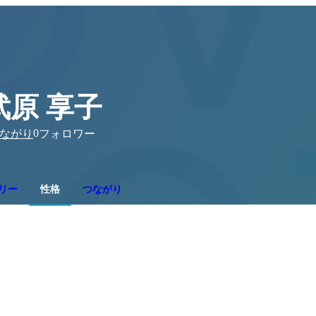
武原 享子
0
ながり
フォロワー
リー
性格
つながり