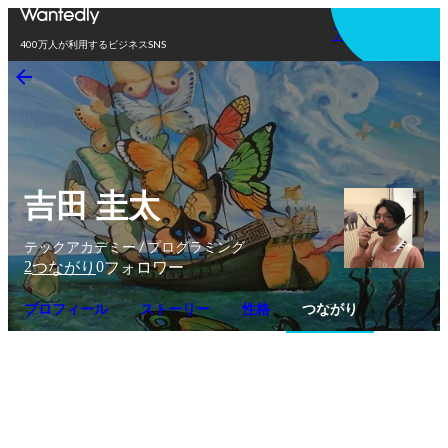
アプリを使う
400万人が利用するビジネスSNS
吉田 圭太
テックアカデミー / プログラミング
2
0
つながり
フォロワー
プロフィール
ストーリー
性格
つながり