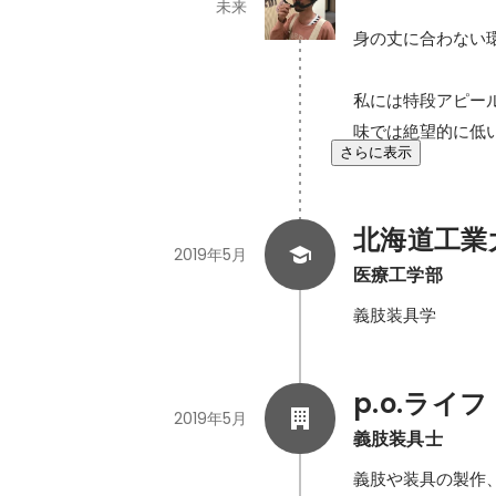
未来
身の丈に合わない環
私には特段アピー
さらに表示
北海道工業
2019年5月
医療工学部
義肢装具学
p.o.ライフ
2019年5月
義肢装具士
義肢や装具の製作