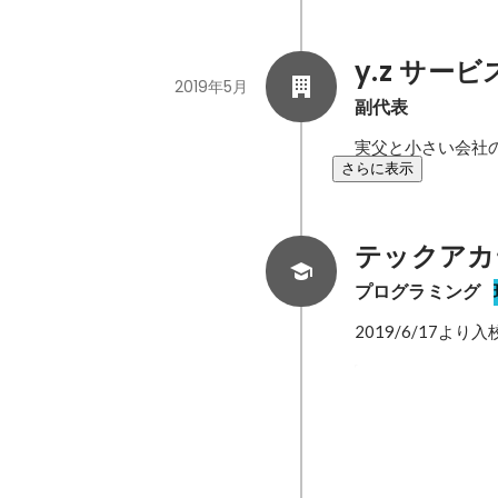
y.z サービ
2019年5月
副代表
実父と小さい会社
さらに表示
テックアカ
プログラミング
2019/6/17より
エゾカル
地元である「北海
作り」と「地域地
す。愛です。 １．なぜやるか ・人口動態的にも今後は縮小が危惧されている日本の地域地方の持続可