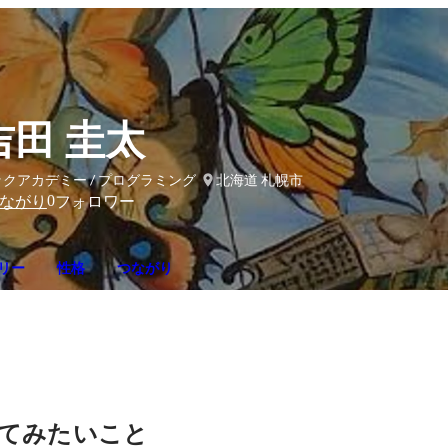
吉田 圭太
クアカデミー / プログラミング
北海道 札幌市
0
ながり
フォロワー
リー
性格
つながり
てみたいこと