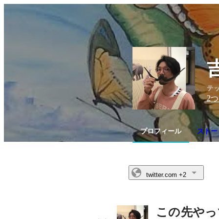
テッ
2
つ
プロフィール
ストー
twitter.com
+2
この先やっ