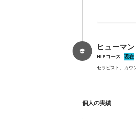
能性を考えて ・
・報道に限らず情
なると思った ・まだリー
ある観光地として
ュニティから集ま
能性を貸していただく ３．現在の状況 ・昨年の12月13日よりスタートし、440
ヒューマン
ロワーさんは約1
NLPコース
４．今後の課題 ・一緒にやる仲間が集まっていない ・内需の循環を促すような収益化が出来ていない
現在
・多くの人にリーチできる
セラピスト、カウ
ミュニティの交流
高める為にブログ
個人の実績