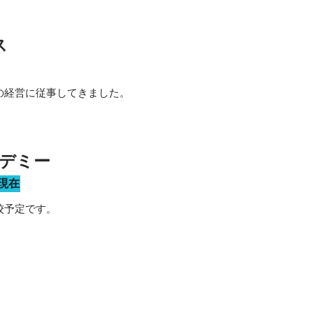
ス
の経営に従事してきました。
デミー
現在
入校予定です。
道の、世界に誇れる魅力」をより多くの人に届ける為「SNSを通したコ
方を盛り上げられるような発信」が出来るよう日々、試行錯誤を繰り返