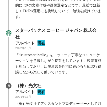
的にはXの文章作成や画像選定などです。最近では新
しくTikTok運用にも挑戦していて、勉強を続けていま
す。
スターバックス コーヒー ジャパン 株式会
社
アルバイト
現在
2022年10月
-
「1customer1smile」をモットーに丁寧なコミュニケ
ーションを意識しながら接客をしています。後輩育成
も担当しており、店舗運営を円滑に進めるため試行錯
誤しながら楽しく働いています。
（株）光文社
アルバイト
現在
2021年12月
-
（株）光文社でアシスタントプロデューサーとして月