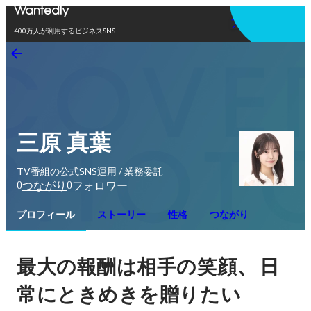
アプリを使う
400万人が利用するビジネスSNS
三原 真葉
TV番組の公式SNS運用 / 業務委託
0
0
つながり
フォロワー
プロフィール
ストーリー
性格
つながり
、
最大の報酬は相手の笑顔
日
常にときめきを贈りたい