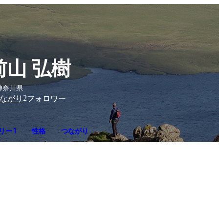
前山 弘樹
神奈川県
2
ながり
フォロワー
ー 1
性格
つながり