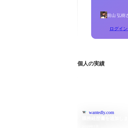
前山 弘樹
ログイン
個人の実績
wantedly.com
職務経歴書を追加し
2019年7月