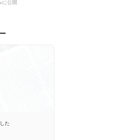
みに公開
ー
した