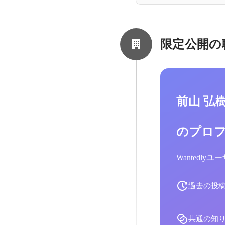
限定公開の
前山 弘
のプロ
Wantedl
過去の投
共通の知