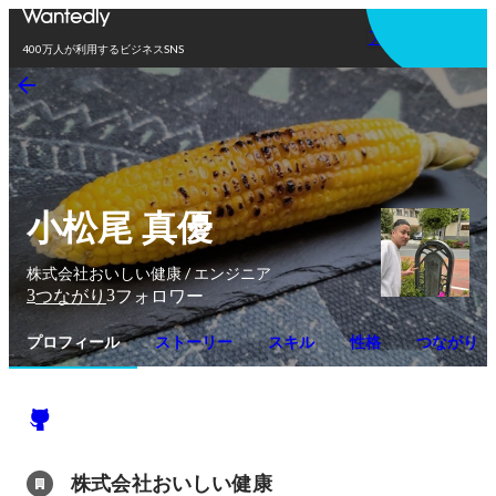
アプリを使う
400万人が利用するビジネスSNS
小松尾 真優
株式会社おいしい健康 / エンジニア
3
3
つながり
フォロワー
プロフィール
ストーリー
スキル
性格
つながり
株式会社おいしい健康