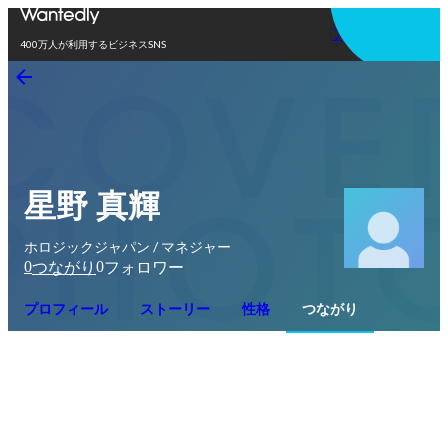
アプリを使う
400万人が利用するビジネスSNS
星野 真輝
ホロジックジャパン / マネジャー
0
0
つながり
フォロワー
プロフィール
ストーリー
性格
つながり