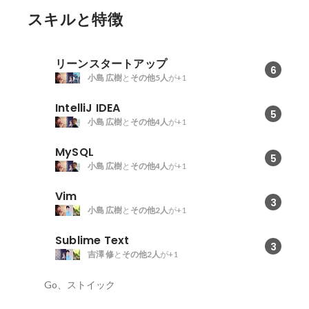
スキルと特徴
リーンスタートアップ
6
小島 広樹
と
その他5人
が+1
IntelliJ IDEA
5
小島 広樹
と
その他4人
が+1
MySQL
5
小島 広樹
と
その他4人
が+1
Vim
3
小島 広樹
と
その他2人
が+1
Sublime Text
3
吉澤 修
と
その他2人
が+1
Go、ストイック