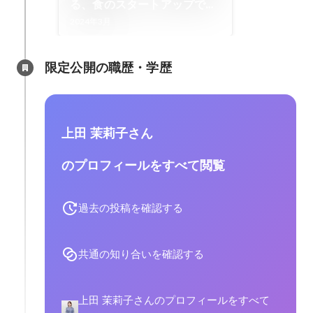
る、食のスタートアップでの
新たな挑戦！ | 株式会社ukka
2024年3月
限定公開の職歴・学歴
上田 茉莉子さん
のプロフィールをすべて閲覧
過去の投稿を確認する
共通の知り合いを確認する
上田 茉莉子さんのプロフィールをすべて