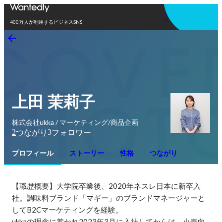
アプリを使う
400万人が利用するビジネスSNS
上田 茉莉子
株式会社ukka / マーケティング/商品企画
2
3
つながり
フォロワー
プロフィール
ストーリー
性格
つながり
【職歴概要】大学院卒業後、2020年ネスレ日本に新卒入
社。調味料ブランド「マギー」のブランドマネージャーと
してB2Cマーケティングを経験。

ukkaの理念に惹かれ2023年3月に入社してからは、小売向