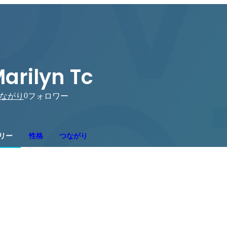
arilyn Tc
0
ながり
フォロワー
リー
性格
つながり