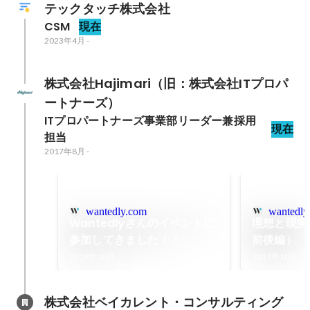
テックタッチ株式会社
CSM
現在
2023年4月
-
株式会社Hajimari（旧：株式会社ITプロパ
ートナーズ）
ITプロパートナーズ事業部リーダー兼採用
現在
担当
2017年8月
-
wantedly.com
wantedly
Wantedlyさんのイベントに
理想と現実
参加してきました！！
前後編）
2019年10月
2017年10月
株式会社ベイカレント・コンサルティング