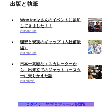
出版と執筆
Wantedlyさんのイベントに参加
してきました！！
2019年10月
理想と現実のギャップ（入社前後
編）
2017年10月
日本一高額なエスカレーターか
ら、出来立てのジェットコースタ
ーに乗りかえた話
2017年9月
ログインしてプロフィールを閲覧