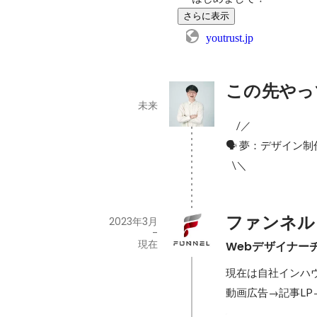
さらに表示
youtrust.jp
この先やっ
未来
　/／

🗣 夢：デザイン
   \＼
ファンネル
2023年3月
-
現在
Webデザイナー
現在は自社インハ