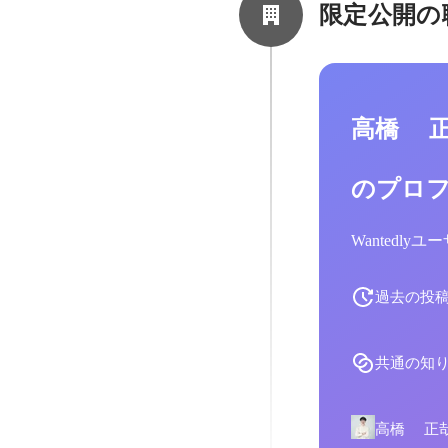
限定公開の
高橋 
のプロ
Wantedl
過去の投
共通の知
高橋 正