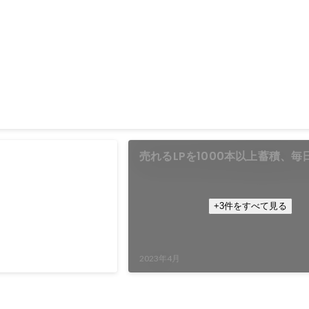
チャットボット)が使えます
トによるCVR改善が行えます
売れるLPを1000本以上蓄積、毎
までインプットアウトプッ
+3件をすべて見る
の場に参加した人たちに
プレゼンを行い、デザイ
ための思考方法」を会得
2023年4月