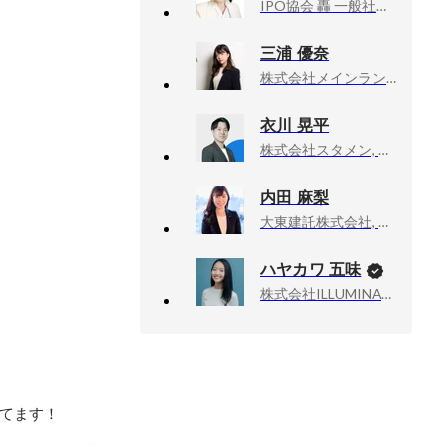
IPO協会 轟 一般社団法人, Organization & Human Capital Success Partner
三浦 優奈
株式会社メインランドジャパン, サブマネージャー 係長
衣川 晃平
株式会社スタメン, 法人営業部 営業部長
内田 麻梨
大東建託株式会社, 人事部人材開発課
ハヤカワ 五味
株式会社ILLUMINATE, 代表取締役