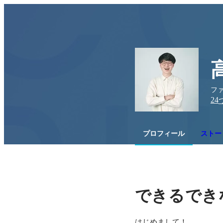
ファ
24
プロフィール
ストー
できるでき
はじめまして！