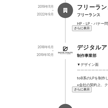
フリーラン
2019年11月
-
2022年9月
フリーランス
HP・LP・バナー
さらに表示
デジタルア
2018年6月
-
2019年10月
制作事業部
▼デザイン面

￣￣￣￣￣￣￣￣￣
toB系のLPを制作
※会社の契約上、
さらに表示