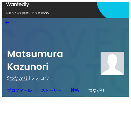
アプリを使う
400万人が利用するビジネスSNS
Matsumura
Kazunori
9
1
つながり
フォロワー
プロフィール
ストーリー
性格
つながり